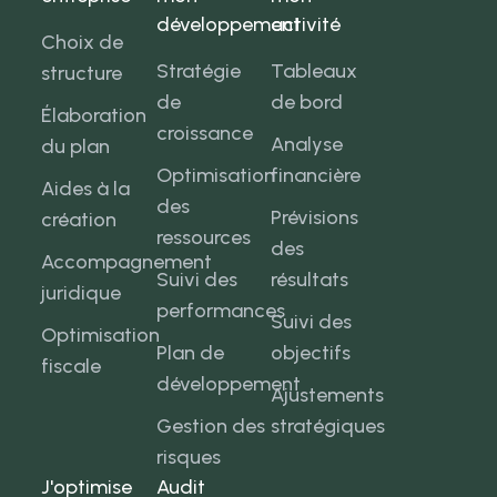
développement
activité
Choix de
Stratégie
Tableaux
structure
de
de bord
Élaboration
croissance
Analyse
du plan
Optimisation
financière
Aides à la
des
Prévisions
création
ressources
des
Accompagnement
Suivi des
résultats
juridique
performances
Suivi des
Optimisation
Plan de
objectifs
fiscale
développement
Ajustements
Gestion des
stratégiques
risques
J'optimise
Audit