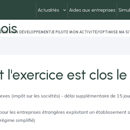
Actualités
Aides aux entreprises
Simul
ois
USSIS MON DÉVELOPPEMENT
JE PILOTE MON ACTIVITÉ
J'OPTIMISE MA S
 l'exercice est clos le
exes (impôt sur les sociétés) - délai supplémentaire de 15 jou
 pour les entreprises étrangères exploitant un établissement s
régime simplifié).