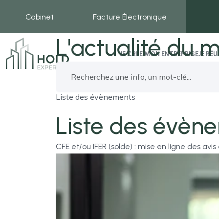
Cabinet
Facture Électronique
L'actualité du m
JE CRÉE MON ENTREPRISE
JE RÉ
Liste des évènements
Liste des évèn
CFE et/ou IFER (solde) : mise en ligne des avis