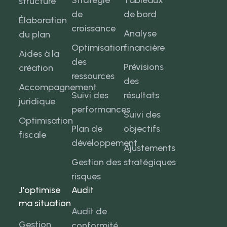
Stratégie
Tableaux
structure
de
de bord
Élaboration
croissance
Analyse
du plan
Optimisation
financière
Aides à la
des
Prévisions
création
ressources
des
Accompagnement
Suivi des
résultats
juridique
performances
Suivi des
Optimisation
Plan de
objectifs
fiscale
développement
Ajustements
Gestion des
stratégiques
risques
J'optimise
Audit
ma situation
Audit de
Gestion
conformité