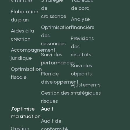
Stratégie
Tableaux
structure
de
de bord
Élaboration
croissance
Analyse
du plan
Optimisation
financière
Aides à la
des
Prévisions
création
ressources
des
Accompagnement
Suivi des
résultats
juridique
performances
Suivi des
Optimisation
Plan de
objectifs
fiscale
développement
Ajustements
Gestion des
stratégiques
risques
J'optimise
Audit
ma situation
Audit de
Gestion
conformité