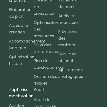
Stratégie
Tableaux
structure
de
de bord
Élaboration
croissance
Analyse
du plan
Optimisation
financière
Aides à la
des
Prévisions
création
ressources
des
Accompagnement
Suivi des
résultats
juridique
performances
Suivi des
Optimisation
Plan de
objectifs
fiscale
développement
Ajustements
Gestion des
stratégiques
risques
J'optimise
Audit
ma situation
Audit de
Gestion
conformité