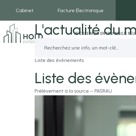
Cabinet
Facture Électronique
L'actualité du m
JE CRÉE MON ENTREPRISE
JE RÉ
Liste des évènements
Liste des évèn
Prélèvement à la source – PASRAU