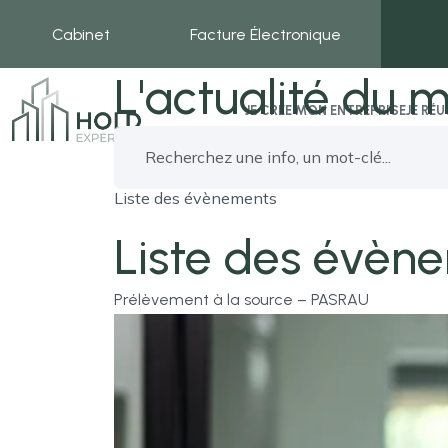
Cabinet
Facture Électronique
L'actualité du m
JE CRÉE MON ENTREPRISE
JE RÉ
Liste des évènements
Liste des évèn
Prélèvement à la source – PASRAU