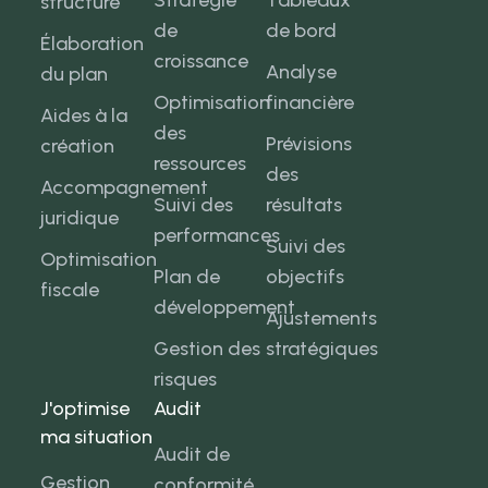
Stratégie
Tableaux
structure
de
de bord
Élaboration
croissance
Analyse
du plan
Optimisation
financière
Aides à la
des
Prévisions
création
ressources
des
Accompagnement
Suivi des
résultats
juridique
performances
Suivi des
Optimisation
Plan de
objectifs
fiscale
développement
Ajustements
Gestion des
stratégiques
risques
J'optimise
Audit
ma situation
Audit de
Gestion
conformité