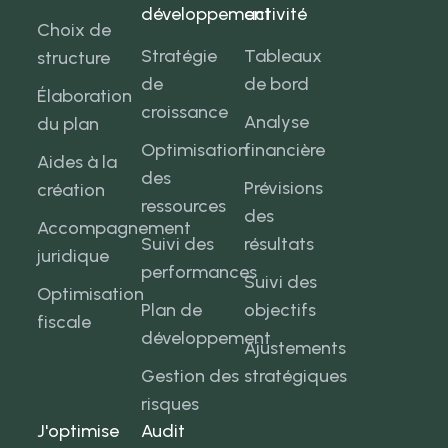
développement
activité
Choix de
Stratégie
Tableaux
structure
de
de bord
Élaboration
croissance
Analyse
du plan
Optimisation
financière
Aides à la
des
Prévisions
création
ressources
des
Accompagnement
Suivi des
résultats
juridique
performances
Suivi des
Optimisation
Plan de
objectifs
fiscale
développement
Ajustements
Gestion des
stratégiques
risques
J'optimise
Audit