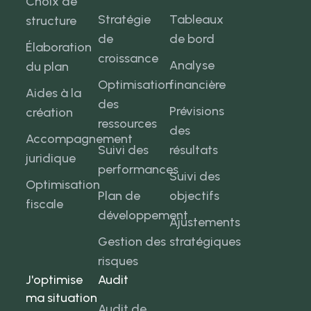
Choix de
Stratégie
Tableaux
structure
de
de bord
Élaboration
croissance
Analyse
du plan
Optimisation
financière
Aides à la
des
Prévisions
création
ressources
des
Accompagnement
Suivi des
résultats
juridique
performances
Suivi des
Optimisation
Plan de
objectifs
fiscale
développement
Ajustements
Gestion des
stratégiques
risques
J'optimise
Audit
ma situation
Audit de