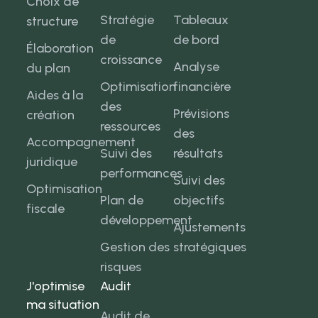
Choix de
Stratégie
Tableaux
structure
de
de bord
Élaboration
croissance
Analyse
du plan
Optimisation
financière
Aides à la
des
Prévisions
création
ressources
des
Accompagnement
Suivi des
résultats
juridique
performances
Suivi des
Optimisation
Plan de
objectifs
fiscale
développement
Ajustements
Gestion des
stratégiques
risques
J'optimise
Audit
ma situation
Audit de