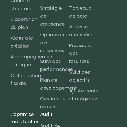
Choix de
Stratégie
Tableaux
structure
de
de bord
Élaboration
croissance
Analyse
du plan
Optimisation
financière
Aides à la
des
Prévisions
création
ressources
des
Accompagnement
Suivi des
résultats
juridique
performances
Suivi des
Optimisation
Plan de
objectifs
fiscale
développement
Ajustements
Gestion des
stratégiques
risques
J'optimise
Audit
ma situation
Audit de