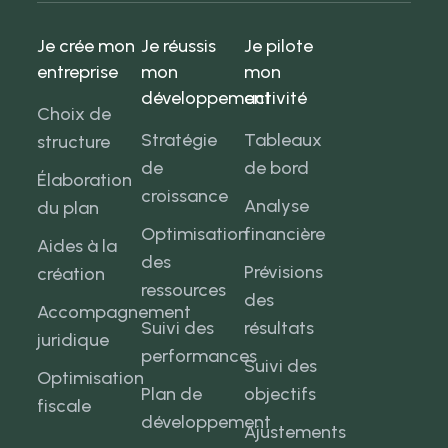
Je crée mon
Je réussis
Je pilote
entreprise
mon
mon
développement
activité
Choix de
Stratégie
Tableaux
structure
de
de bord
Élaboration
croissance
Analyse
du plan
Optimisation
financière
Aides à la
des
Prévisions
création
ressources
des
Accompagnement
Suivi des
résultats
juridique
performances
Suivi des
Optimisation
Plan de
objectifs
fiscale
développement
Ajustements