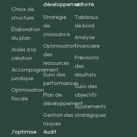
développement
activité
Choix de
Stratégie
Tableaux
structure
de
de bord
Élaboration
croissance
Analyse
du plan
Optimisation
financière
Aides à la
des
Prévisions
création
ressources
des
Accompagnement
Suivi des
résultats
juridique
performances
Suivi des
Optimisation
Plan de
objectifs
fiscale
développement
Ajustements
Gestion des
stratégiques
risques
J'optimise
Audit