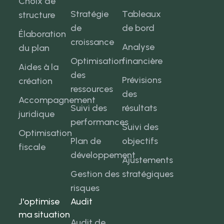
Choix de
Stratégie
Tableaux
structure
de
de bord
Élaboration
croissance
Analyse
du plan
Optimisation
financière
Aides à la
des
Prévisions
création
ressources
des
Accompagnement
Suivi des
résultats
juridique
performances
Suivi des
Optimisation
Plan de
objectifs
fiscale
développement
Ajustements
Gestion des
stratégiques
risques
J'optimise
Audit
ma situation
Audit de