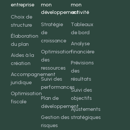
entreprise
mon
mon
développement
activité
Choix de
Stratégie
Tableaux
structure
de
de bord
Élaboration
croissance
Analyse
du plan
Optimisation
financière
Aides à la
des
Prévisions
création
ressources
des
Accompagnement
Suivi des
résultats
juridique
performances
Suivi des
Optimisation
Plan de
objectifs
fiscale
développement
Ajustements
Gestion des
stratégiques
risques