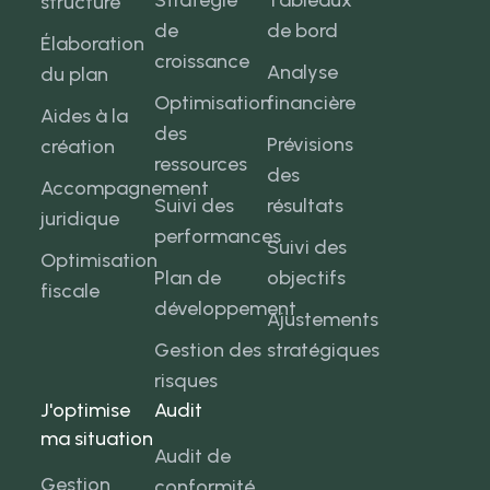
Stratégie
Tableaux
structure
de
de bord
Élaboration
croissance
Analyse
du plan
Optimisation
financière
Aides à la
des
Prévisions
création
ressources
des
Accompagnement
Suivi des
résultats
juridique
performances
Suivi des
Optimisation
Plan de
objectifs
fiscale
développement
Ajustements
Gestion des
stratégiques
risques
J'optimise
Audit
ma situation
Audit de
Gestion
conformité